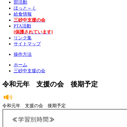
部活動
ほっと～く
給食情報
三砂中支援の会
PTA活動
[保護されています]
リンク集
サイトマップ
操作方法
ホーム
三砂中支援の会
令和元年 支援の会 後期予定
令和元年 支援の会 後期予定