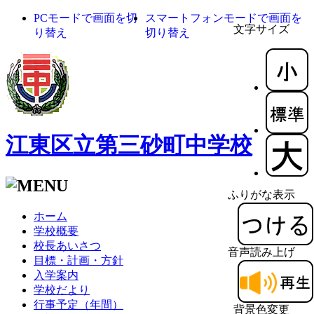
PCモードで画面を切
スマートフォンモードで画面を
文字サイズ
り替え
切り替え
江東区立第三砂町中学校
ふりがな表示
ホーム
学校概要
校長あいさつ
音声読み上げ
目標・計画・方針
入学案内
学校だより
行事予定（年間）
背景色変更