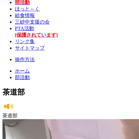
部活動
ほっと～く
給食情報
三砂中支援の会
PTA活動
[保護されています]
リンク集
サイトマップ
操作方法
ホーム
部活動
茶道部
茶道部