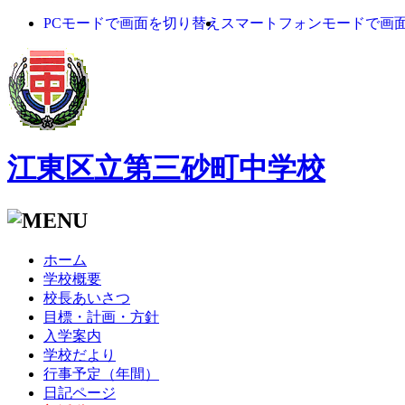
PCモードで画面を切り替え
スマートフォンモードで画
江東区立第三砂町中学校
ホーム
学校概要
校長あいさつ
目標・計画・方針
入学案内
学校だより
行事予定（年間）
日記ページ