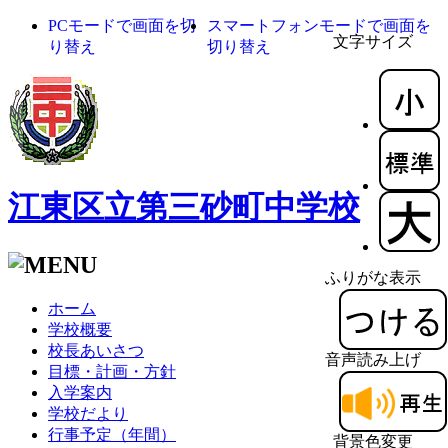
PCモードで画面を切
スマートフォンモードで画面を
文字サイズ
り替え
切り替え
江東区立第三砂町中学校
ふりがな表示
ホーム
学校概要
校長あいさつ
音声読み上げ
目標・計画・方針
入学案内
学校だより
行事予定（年間）
背景色変更