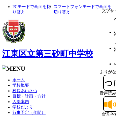
PCモードで画面を切
スマートフォンモードで画面を
文字サ
り替え
切り替え
江東区立第三砂町中学校
ふりが
ホーム
学校概要
校長あいさつ
音声読
目標・計画・方針
入学案内
学校だより
行事予定（年間）
背景色