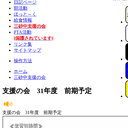
日記ページ
部活動
ほっと～く
給食情報
三砂中支援の会
PTA活動
[保護されています]
リンク集
サイトマップ
操作方法
ホーム
三砂中支援の会
支援の会 31年度 前期予定
支援の会 31年度 前期予定