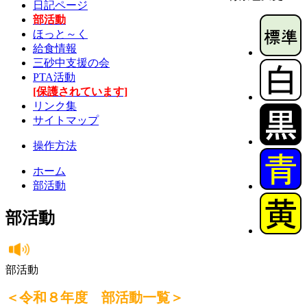
日記ページ
部活動
ほっと～く
給食情報
三砂中支援の会
PTA活動
[保護されています]
リンク集
サイトマップ
操作方法
ホーム
部活動
部活動
部活動
＜令和８年度 部活動一覧＞