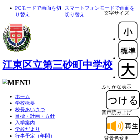
PCモードで画面を切
スマートフォンモードで画面を
文字サイズ
り替え
切り替え
江東区立第三砂町中学校
ふりがな表示
ホーム
学校概要
校長あいさつ
音声読み上げ
目標・計画・方針
入学案内
学校だより
行事予定（年間）
背景色変更